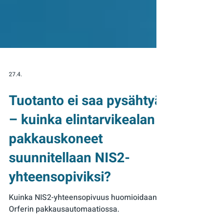
27.4.
Tuotanto ei saa pysähtyä
– kuinka elintarvikealan
pakkauskoneet
suunnitellaan NIS2-
yhteensopiviksi?