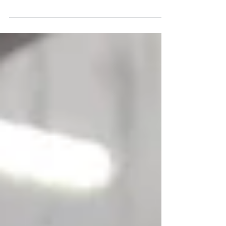
Kuinka NIS2-yhteensopivuus huomioidaan
Orferin pakkausautomaatiossa.