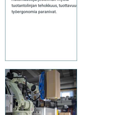
tuotantolinjan tehokkuus, tuottavuus ja
työergonomia paranivat.