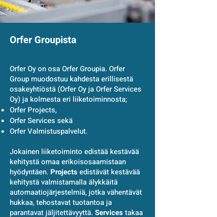
Orfer Groupista
Orfer Oy on osa Orfer Groupia. Orfer
Group muodostuu kahdesta erillisestä
osakeyhtiöstä (Orfer Oy ja Orfer Services
Oy) ja kolmesta eri liiketoiminnosta;
Orfer Projects,
Orfer Services sekä
Orfer Valmistuspalvelut.
Jokainen liiketoiminto edistää kestävää
kehitystä omaa erikoisosaamistaan
hyödyntäen.
Projects
edistävät kestävää
kehitystä valmistamalla älykkäitä
automaatiojärjestelmiä, jotka vähentävät
hukkaa, tehostavat tuotantoa ja
parantavat jäljitettävyyttä.
Services
takaa