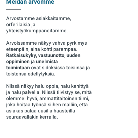
Meidän arvomme
Arvostamme asiakkaitamme,
orferilaisia ja
yhteistyökumppaneitamme.
Arvoissamme näkyy vahva pyrkimys
eteenpäin, aina kohti parempaa.
Ratkaisukyky
,
vastuunotto
,
uuden
oppiminen
ja
unelmista
toimintaan
ovat sidoksissa toisiinsa ja
toistensa edellytyksiä.
Niissä näkyy halu oppia, halu kehittyä
ja halu palvella. Niissä tiivistyy se, mitä
olemme: hyvä, ammattitaitoinen tiimi,
joka hoitaa työnsä siihen malliin, että
asiakas palaa uusilla haasteilla
seuraavallakin kerralla.