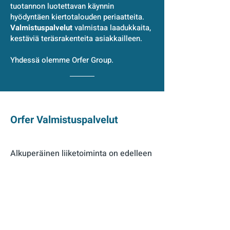
tuotannon luotettavan käynnin
hyödyntäen kiertotalouden periaatteita.
Valmistuspalvelut
valmistaa laadukkaita,
kestäviä teräsrakenteita asiakkailleen.
Yhdessä olemme Orfer Group.
Orfer Valmistuspalvelut
Alkuperäinen liiketoiminta on edelleen
voimissaan. Orfer Valmistuspalvelut
toimii luotettavana kumppanina
hitsattaviin terärakenteisiin ja
kokoonpoihin tinkimättömällä