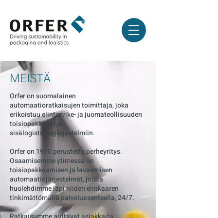
MEISTÄ
Orfer on suomalainen
automaatioratkaisujen toimittaja, joka
erikoistuu elintarvike- ja juomateollisuuden
toisiopakkaus- ja
sisälogistiikkajärjestelmiin.
Orfer on 1970 perustettu perheyritys.
Osaamisemme ytimessä on
toisiopakkaamisen ja lavaamisen
automaatiojärjestelmät, joista
huolehdimme läpi niiden elinkaaren
tinkimättömällä palveluasenteella, 24/7.
Ratkaisumme auttavat asiakkaita