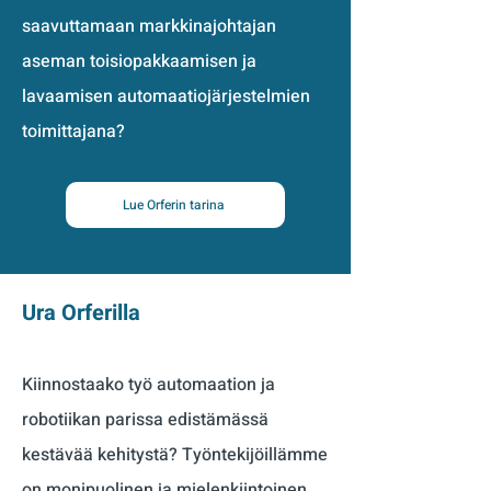
saavuttamaan markkinajohtajan
aseman toisiopakkaamisen ja
lavaamisen automaatiojärjestelmien
toimittajana?
Lue Orferin tarina
Ura Orferilla
Kiinnostaako työ automaation ja
robotiikan parissa edistämässä
kestävää kehitystä? Työntekijöillämme
on monipuolinen ja mielenkiintoinen