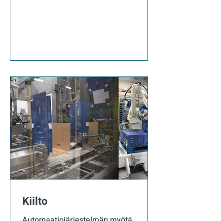
Kiilto
Automaatiojärjestelmän myötä