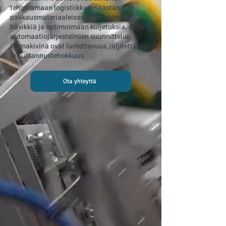
tehostamaan logistiikkaa, säästämään
pakkausmateriaaleissa, minimoimaan
hävikkiä ja optimoimaan kuljetuksia. Orferin
automaatiojärjestelmien suunnittelun
kulmakivinä ovat luotettavuus, jäljitettävyys
ja kustannustehokkuus.
Ota yhteyttä