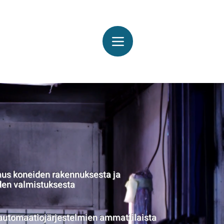
us koneiden rakennuksesta ja
den valmistuksesta
automaatiojärjestelmien ammattilaista