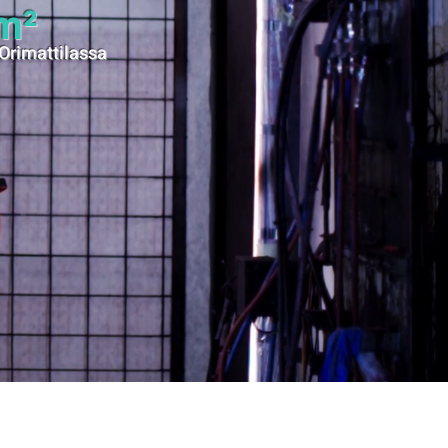
m²
 Orimattilassa