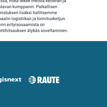
issä, mikä tekee meistä ketterän ja
stavan kumppanin. Paikallisen
mistuksen lisäksi hallitsemme
baalin logistiikan ja toimitusketjun.
erin erityisosaamista on
ottihitsauksen älykäs soveltaminen.