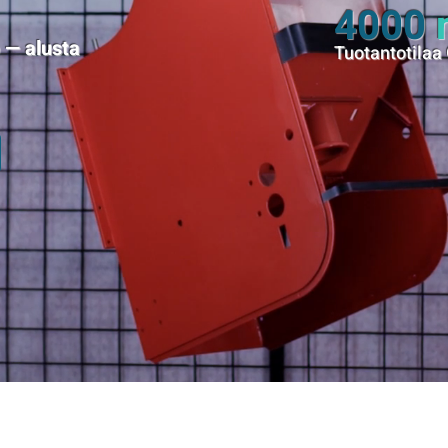
4000
 — alusta
Tuotantotilaa