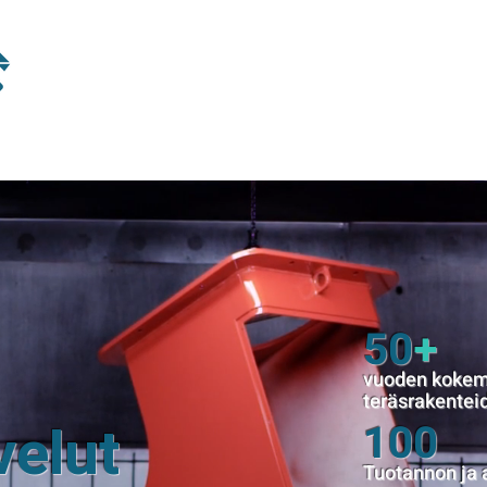
50
+
vuoden kokem
teräsrakentei
velut
100
Tuotannon ja 