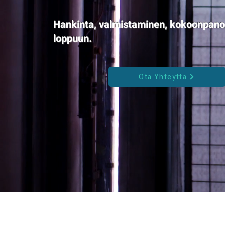
Hankinta, valmistaminen, kokoonpano
loppuun.
Ota Yhteyttä