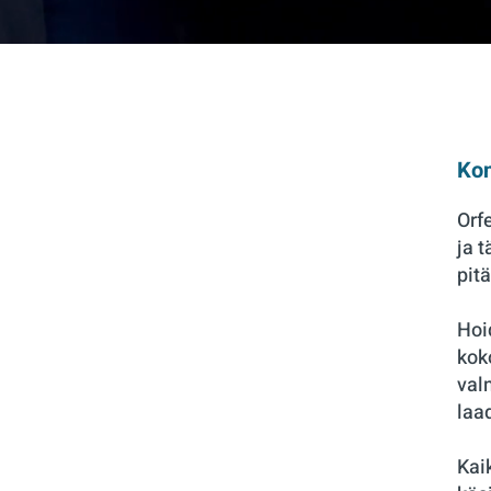
Kon
Orf
ja 
pit
Hoi
kok
val
laa
Kai