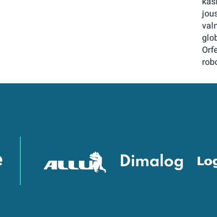
käs
jou
val
glo
Orf
rob
e