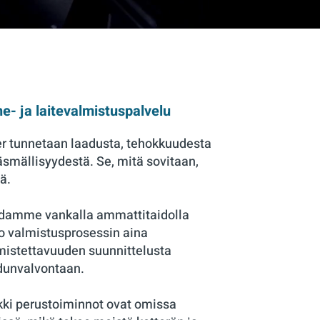
e- ja laitevalmistuspalvelu
er tunnetaan laadusta, tehokkuudesta
täsmällisyydestä. Se, mitä sovitaan,
ää.
damme vankalla ammattitaidolla
o valmistusprosessin aina
mistettavuuden suunnittelusta
dunvalvontaan.
kki perustoiminnot ovat omissa