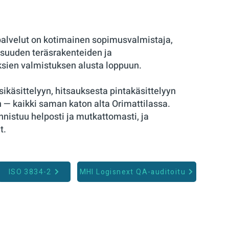
palvelut on kotimainen sopimusvalmistaja,
lisuuden teräsrakenteiden ja
ksien valmistuksen alusta loppuun.
sikäsittelyyn, hitsauksesta pintakäsittelyyn
— kaikki saman katon alta Orimattilassa.
nistuu helposti ja mutkattomasti, ja
t.
ISO 3834-2
MHI Logisnext QA-auditoitu