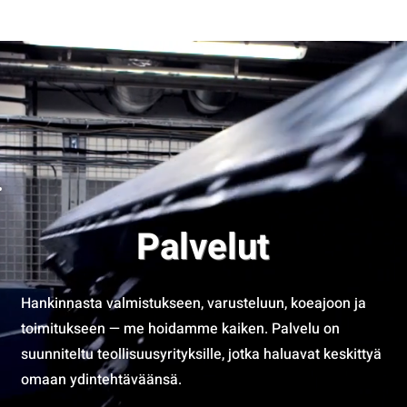
Palvelut
Hankinnasta valmistukseen, varusteluun, koeajoon ja
toimitukseen — me hoidamme kaiken. Palvelu on
suunniteltu teollisuusyrityksille, jotka haluavat keskittyä
omaan ydintehtäväänsä.