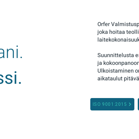
Orfer Valmistus
joka hoitaa teol
laitekokonaisuu
ni.
Suunnittelusta e
ja kokoonpanoon 
si.
Ulkoistaminen on
aikataulut pitävä
ISO 9001:2015