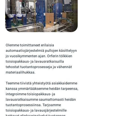
Olemme toimittaneet erilaisia
automaatiojärjestelmiä pullojen käsittelyyn
jo vuosikymmenten ajan. Orferin tölkkien
toisiopakkaus- ja lavausratkaisuilla
tehostat tuotantoprosesseja ja vähennät
materiaalihukkaa.
Teemme tiivistä yhteistyötä asiakkaidemme
kanssa ymmärtääksemme heidän tarpeensa,
integroimme toisiopakkaus- ja
lavausratkaisumme saumattomasti heidän
tuotantoprosessiinsa. Tarjoamme
toisiopakkaus- ja lavausjärjestelmille
kattavat elinkaaripalvelut tuotannon