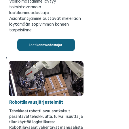
Valikoimastamme löytyy
toimintavarmoja
laatikonmuodostajia.
Asiantuntijamme auttavat mielellään
löytämään sopivimman koneen
tarpeisiinne.
Laatikonmuodostajat
Robottilavausjärjestelmät
Tehokkaat robottilavausratkaisut
parantavat tehokkuutta, turvallisuutta ja
tilankäyttöä logistiikassa.
Robottilavaajat vähentävät manuaalista