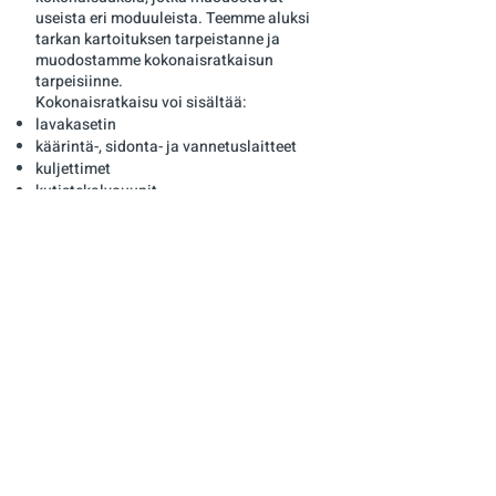
useista eri moduuleista. Teemme aluksi
tarkan kartoituksen tarpeistanne ja
muodostamme kokonaisratkaisun
tarpeisiinne.
Kokonaisratkaisu voi sisältää:
lavakasetin
käärintä-, sidonta- ja vannetuslaitteet
kuljettimet
kutistekalvouunit
laatikonsuljentalaitteet
rullakoiden käsittelylaitteet
etiketöinti- ja lavanmerkkauslaitteet
väli-, alus- ja päällipahvilaitteet
punnituslaitteet
läpivalaisu
konenäkölaitteet
yms.
Kun haluat lisätietoa
automaatiojärjestelmistä, ota