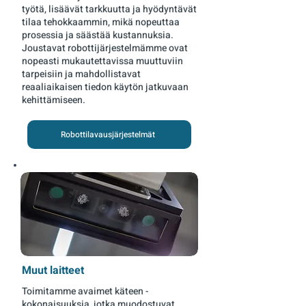
työtä, lisäävät tarkkuutta ja hyödyntävät
tilaa tehokkaammin, mikä nopeuttaa
prosessia ja säästää kustannuksia.
Joustavat robottijärjestelmämme ovat
nopeasti mukautettavissa muuttuviin
tarpeisiin ja mahdollistavat
reaaliaikaisen tiedon käytön jatkuvaan
kehittämiseen.
Robottilavausjärjestelmät
Muut laitteet
Toimitamme avaimet käteen -
kokonaisuuksia, jotka muodostuvat