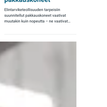
tarpeisiin suunnitellut
pakkauskoneet
Elintarviketeollisuuden tarpeisiin
suunnitellut pakkauskoneet vaativat
muutakin kuin nopeutta – ne vaativat
hygieenistä suunnittelua,
helppokäyttöisyyttä ja älykästä teknologiaa.
Tutustu Orferin pakkauskoneisiin, jotka on
rakennettu elintarviketuotannon
vaativimpiin olosuhteisiin.