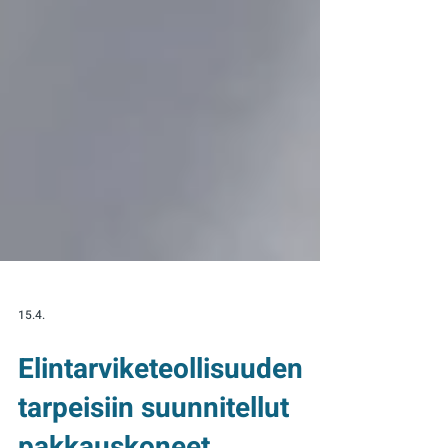
15.4.
Elintarviketeollisuuden