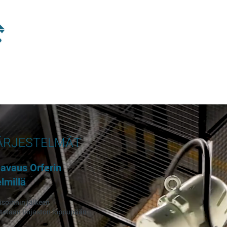
ÄRJESTELMÄT
lavaus Orferin
lmillä
soinnin jälkeen
tetaan linjaston loppupään