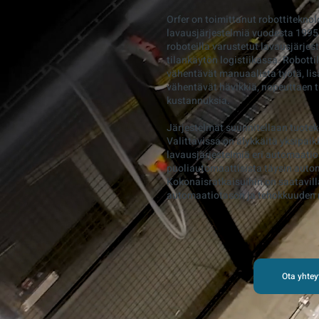
Orfer on toimittanut robottitekno
lavausjärjestelmiä vuodesta 1995
roboteilla varustetut lavausjärje
tilankäytön logistiikassa. Robott
vähentävät manuaalista työtä, lis
vähentävät hävikkiä, nopeuttaen 
kustannuksia.
Järjestelmät suunnitellaan tuoteko
Valittavissa on älykkäitä yksipaik
lavausjärjestelmiä eri automaatio
puoliautomaattisista täysin autom
Kokonaisratkaisuihin on saatavilla
automaatiotason ja tehokkuuden
Ota yhtey