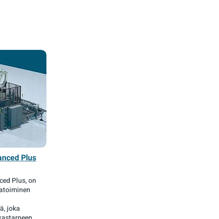
anced Plus
ced Plus, on
vatoiminen
ä, joka
kastarpeen