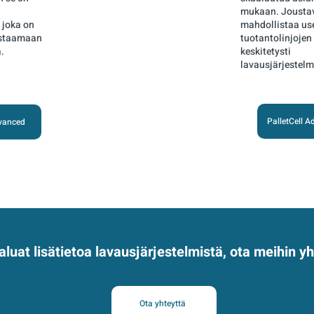
mukaan. Joustav
 joka on
mahdollistaa us
astaamaan
tuotantolinjojen
.
keskitetysti
lavausjärjestelm
PalletCell 
dvanced
luat lisätietoa lavausjärjestelmistä, ota meihin y
Ota yhteyttä