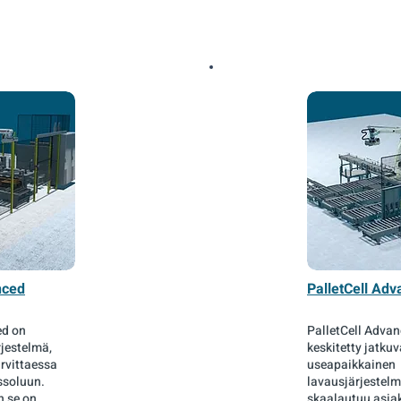
nced
PalletCell Adv
ed on
PalletCell Advan
jestelmä,
keskitetty jatku
rvittaessa
useapaikkainen
soluun.
lavausjärjestelm
n se on
skaalautuu asia