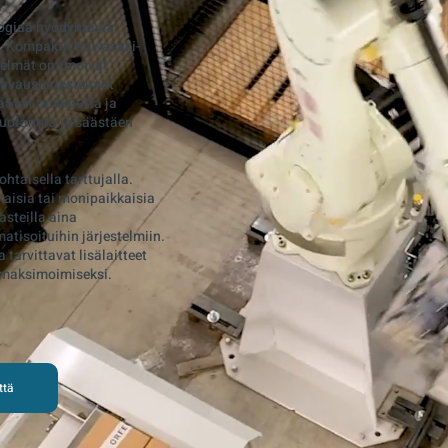
logiaa hyödyntäviä
. Kompaktit Kawasaki-
stelmät optimoivat
ilavausjärjestelmät
äävät tarkkuutta ja
tuotantoa ja säästäen
htaisella tarttujalla.
kaisia tai monipaikkaisia
asteilla aina
atisoituihin järjestelmiin.
 tarvittavat lisälaitteet
 maksimoimiseksi.
ttä