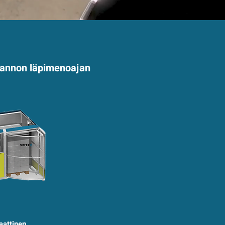
otannon läpimenoajan
aattinen