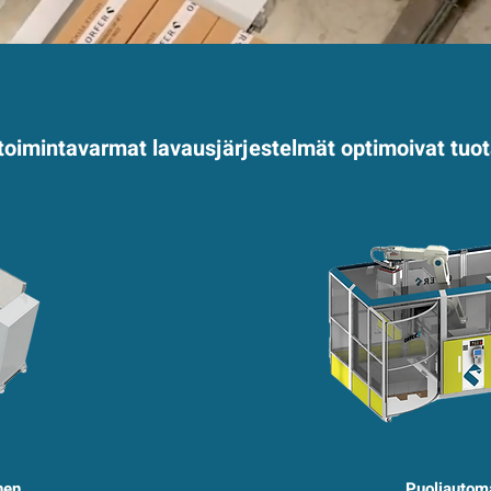
a toimintavarmat lavausjärjestelmät optimoivat tu
nen
Puoliautom