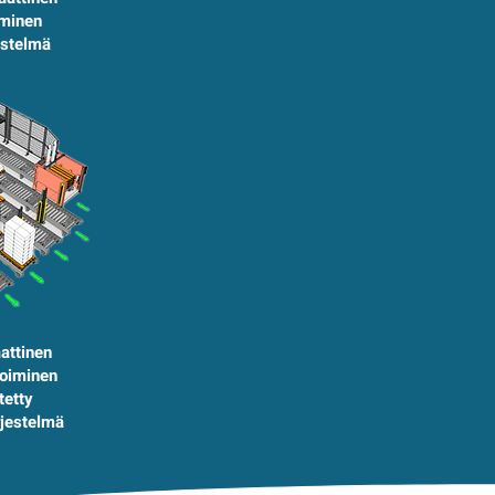
iminen
estelmä
attinen
toiminen
tetty
rjestelmä