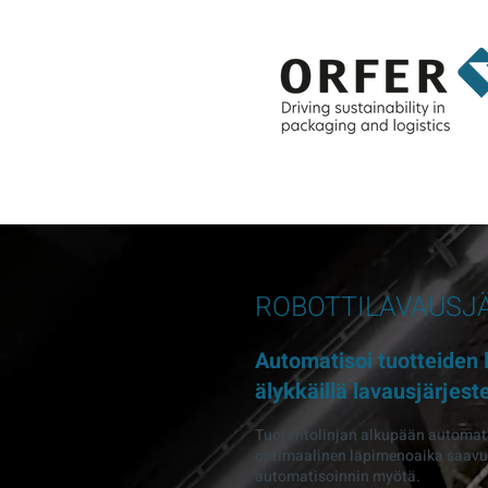
ROBOTTILAVAUSJ
Automatisoi tuotteiden 
älykkäillä lavausjärjeste
Tuotantolinjan alkupään automati
optimaalinen läpimenoaika saavu
automatisoinnin myötä.