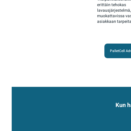
erittäin tehokas
lavausjärjestelmä,
muokattavissa v
asiakkaan tarpeita
PalletCell A
Kun ha