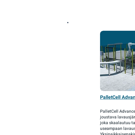
PalletCell Adva
PalletCell Advanc
joustava lavausjär
joka skaalautuu ta
useampaan lavaus
Yksipaikkaisenaki