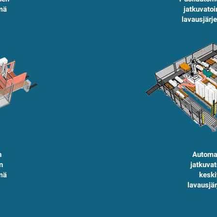
mä
jatkuvato
lavausjärj
n
Automa
en
jatkuva
mä
keski
lavausjä