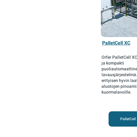
PalletCell XC
Orfer PalletCell X
ja kompakti
puoliautomaattin
lavausjärjestelmä.
erityisen hyvin laa
alustojen pinoami
kuormalavoille.
PalletCell