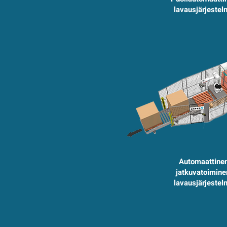
lavausjärjestel
Automaattine
jatkuvatoimin
lavausjärjestel