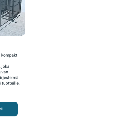
n kompakti
, joka
kuvan
ärjestelmä
i tuotteille.
ll