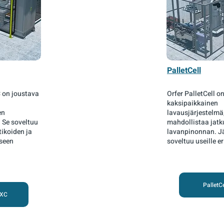
PalletCell
C on joustava
Orfer PalletCell o
kaksipaikkainen
en
lavausjärjestelmä
 Se soveltuu
mahdollistaa jat
tikoiden ja
lavanpinonnan. J
seen
soveltuu useille er
PalletCe
 XC