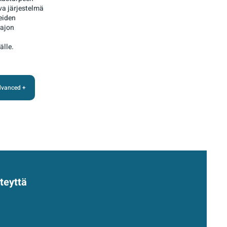
a järjestelmä
eiden
 ajon
älle.
Advanced +
hteyttä