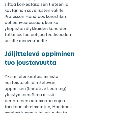
siltaa korkeatasoisen tieteen ja 
käytännön sovellusten välille. 
Professori Handroos korostikin 
puheenvuorossaan, kuinka 
yliopiston älykkäiden koneiden 
tutkimus luo pohjaa teollisuuden 
uusille innovaatioille.
Jäljittelevä oppiminen 
tuo joustavuutta
Yksi mielenkiintoisimmista 
nostoista oli jäljittelevän 
oppimisen (Imitative Learning) 
yleistyminen. Siinä missä 
perinteinen automaatio nojaa 
tarkkaan ohjelmointiin, Handroos 
maalasi kuvan tulevaisuudesta, 