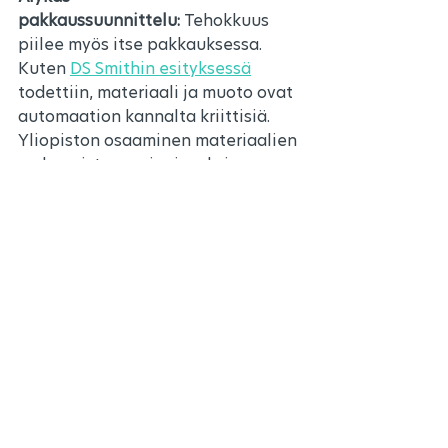
pakkaussuunnittelu:
 Tehokkuus 
piilee myös itse pakkauksessa. 
Kuten 
DS Smithin esityksessä
todettiin, materiaali ja muoto ovat 
automaation kannalta kriittisiä. 
Yliopiston osaaminen materiaalien 
mekaanisten ominaisuuksien 
optimoinnissa on tässä 
avainasemassa: kun pakkaus 
suunnitellaan robottitarttumista 
varten, voidaan vähentää hukkaa 
ja kasvattaa linjanopeuksia 
merkittävästi.
Katso kaikki
Viimeisimmät päivitykset