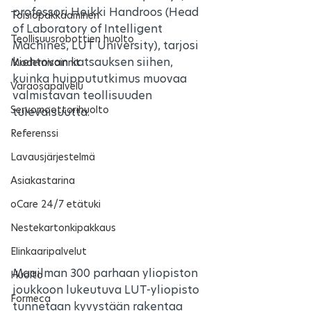
professori Heikki Handroos (Head 
Toisiopakkaaminen
of Laboratory of Intelligent 
Teollisuusrobottien huolto
Machines, LUT University), tarjosi 
kiehtovan katsauksen siihen, 
Modernisoinnit
kuinka huippututkimus muovaa 
Varaosapalvelu
valmistavan teollisuuden 
Servomoottorihuolto
tulevaisuutta.
Referenssi
Lavausjärjestelmä
Asiakastarina
oCare 24/7 etätuki
Nestekartonkipakkaus
Elinkaaripalvelut
Maailman 300 parhaan yliopiston 
Huolto
joukkoon lukeutuva LUT-yliopisto 
Formeca
tunnetaan kyvystään rakentaa 