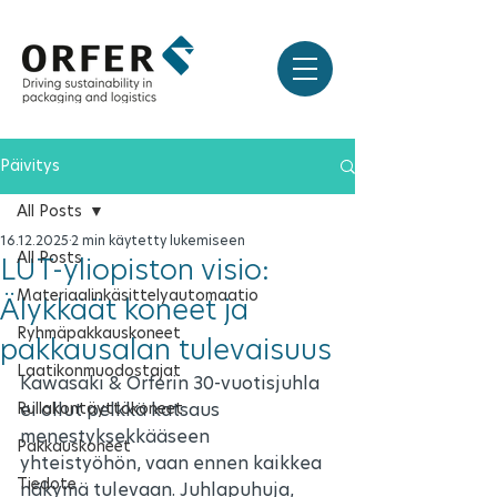
Päivitys
All Posts
16.12.2025
2 min käytetty lukemiseen
All Posts
LUT-yliopiston visio:
Materiaalinkäsittelyautomaatio
Älykkäät koneet ja
Ryhmäpakkauskoneet
pakkausalan tulevaisuus
Laatikonmuodostajat
Kawasaki & Orferin 30-vuotisjuhla 
Rullakontäyttökoneet
ei ollut pelkkä katsaus 
menestyksekkääseen 
Pakkauskoneet
yhteistyöhön, vaan ennen kaikkea 
Tiedote
näkymä tulevaan. Juhlapuhuja, 