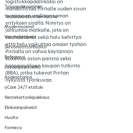
logistiikkapäälliköksi on 
Toisiopakkaaminen
mahdollistaa Piritalle uuden sivun 
avaamisen urallaan saman 
Teollisuusrobottien huolto
yrityksen sisällä. Nimitys on 
Modernisoinnit
jatkumoa matkalle, jota on 
Varaosapalvelu
vauhdittanut sekä halu kehittyä 
että halu vaikuttaa omaan työhön. 
Servomoottorihuolto
Piritalla on vahva käytännön 
Referenssi
kokemus oston parista sekä 
kansainvälisen kaupan tutkinto 
Lavausjärjestelmä
(BBA), jotka tukevat Piritan 
Asiakastarina
nykyistä työnkuvaa.
oCare 24/7 etätuki
Nestekartonkipakkaus
Elinkaaripalvelut
Huolto
Formeca