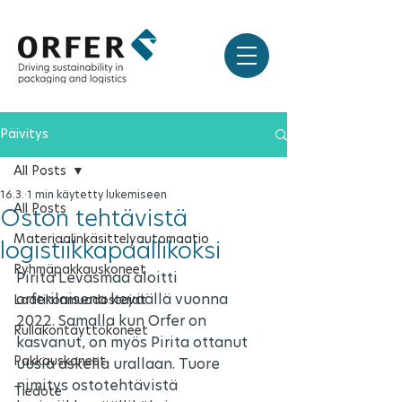
Päivitys
All Posts
16.3.
1 min käytetty lukemiseen
All Posts
Oston tehtävistä
Materiaalinkäsittelyautomaatio
logistiikkapäälliköksi
Ryhmäpakkauskoneet
Pirita Levasmaa aloitti 
orferilaisena keväällä vuonna 
Laatikonmuodostajat
2022. Samalla kun Orfer on 
Rullakontäyttökoneet
kasvanut, on myös Pirita ottanut 
Pakkauskoneet
uusia askelia urallaan. Tuore 
nimitys ostotehtävistä 
Tiedote