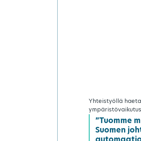
Yhteistyöllä haeta
ympäristövaikutus
”Tuomme mu
Suomen joh
automaatio