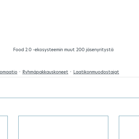
Food 2.0 -ekosysteemin muut 200 jäsenyritystä
tomaatio
Ryhmäpakkauskoneet
Laatikonmuodostajat