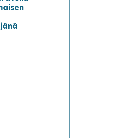
maisen 
jänä 