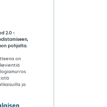
d 2.0 -
distamiseen, 
non pohjalta.
itteena on 
kevientiä 
logiamurros 
istä 
kaisuilla ja 
laisen 