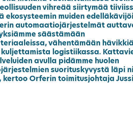
eollisuuden vihreää siirtymää tiiviis
ä ekosysteemin muiden edelläkävijö
erin automaatiojärjestelmät auttav
tyksiämme säästämään 
eriaaleissa, vähentämään hävikkiä 
 kuljettamista logistiikassa. Kattavi
lveluiden avulla pidämme huolen 
ärjestelmien suorituskyvystä läpi ni
, kertoo Orferin toimitusjohtaja Juss