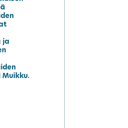
sä 
iden 
at 
ja 
en 
iden 
i Muikku.