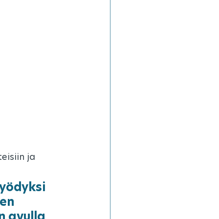
isiin ja 
yödyksi 
en 
 avulla 