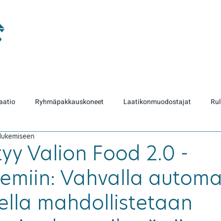
aatio
Ryhmäpakkauskoneet
Laatikonmuodostajat
Rul
 lukemiseen
Toisiopakkaaminen
Teollisuusrobottien huolto
Modernisoin
ttyy Valion Food 2.0 -
emiin: Vahvalla automa
si
Lavausjärjestelmä
Asiakastarina
oCare 24/7 etätuk
lla mahdollistetaan
ripalvelut
Huolto
Formeca