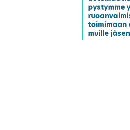
pystymme y
ruoanvalmi
toimimaan a
muille jäse