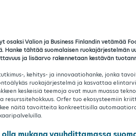
nyt osaksi Valion ja Business Finlandin vetämää Foo
. Hanke tähtää suomalaisen ruokajärjestelmän uu
attavuus ja lisäarvo rakennetaan kestävän tuotan
tutkimus-, kehitys- ja innovaatiohanke, jonka tavo
ntoälykäs ruokajärjestelmä ja kasvattaa elintarvi
nkkeen keskeisiä teemoja ovat muun muassa tekno
ja resurssitehokkuus. Orfer tuo ekosysteemiin kriitt
kee näitä tavoitteita konkreettisilla automaatiorat
kaaripalveluilla.
olla mukana vauhdittamassa suoma