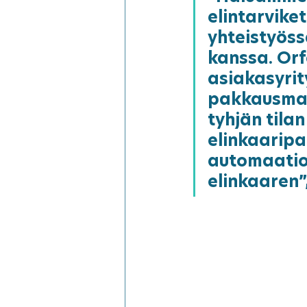
elintarviket
yhteistyöss
kanssa. Orf
asiakasyri
pakkausmat
tyhjän tilan
elinkaaripa
automaatioj
elinkaaren”