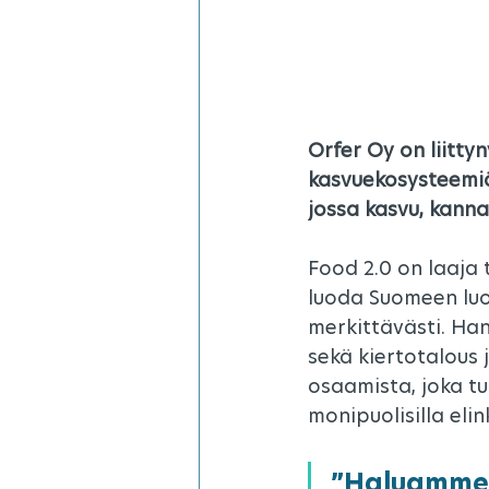
Orfer Oy on liitty
kasvuekosysteemiä
jossa kasvu, kann
Food 2.0 on laaja 
luoda Suomeen luo
merkittävästi. Ha
sekä kiertotalous 
osaamista, joka tu
monipuolisilla elin
”Haluamme 