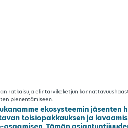
an ratkaisuja elintarvikeketjun kannattavuushaaste
ten pienentämiseen.
kanamme ekosysteemin jäsenten h
tavan toisiopakkauksen ja lavaamis
-osaamisen. Tämän asiantuntijuuden