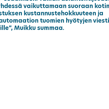
hdessä vaikuttamaan suoraan koti
stuksen kustannustehokkuuteen ja 
utomaation tuomien hyötyjen viesti
nille”, Muikku summaa.